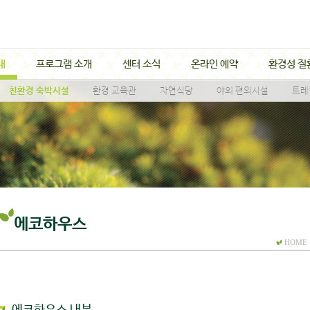
내
프로그램 소개
센터 소식
온라인 예약
환경성 질
친환경 숙박시설
환경 교육관
자연식당
야외 편의시설
트레
에코하우스
HOME