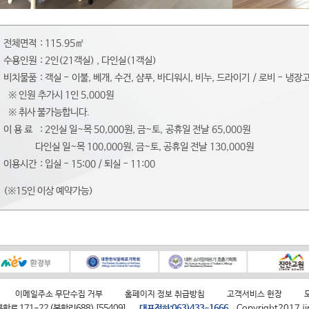
전체면적
: 115.95㎡
수용인원
: 2인(21객실) , 다인실(1객실)
비치물품
: 객실 - 이불, 베개, 수건, 샴푸, 바디워시, 비누, 드라이기 / 로비 - 냉장
※ 인원 추가시 1인 5,000원
※ 취사 불가능합니다.
이 용 료
: 2인실 일~목 50,000원, 금~토, 공휴일 전날 65,000원
다인실 일~목 100,000원, 금~토, 공휴일 전날 130,000원
이용시간
: 입실 - 15:00 / 퇴실 - 11:00
(※15인 이상 예약가능)
이메일주소 무단수집 거부
홈페이지 정보 취급방침
고객서비스 헌장
로 171-22 (봉학리688) [55409],
대표전화:063)433-1666
Copyright2017 jin