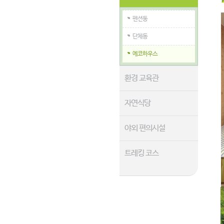
펜션동
단체동
에코하우스
환경 교육관
자연식당
야외 편의시설
트레킹 코스