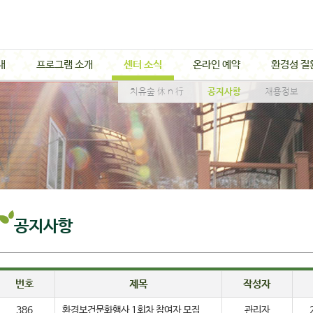
내
프로그램 소개
센터 소식
온라인 예약
환경성 질
치유숲 休 n 行
공지사항
채용정보
공지사항
번호
제목
작성자
386
환경보건문화행사 1회차 참여자 모집
관리자