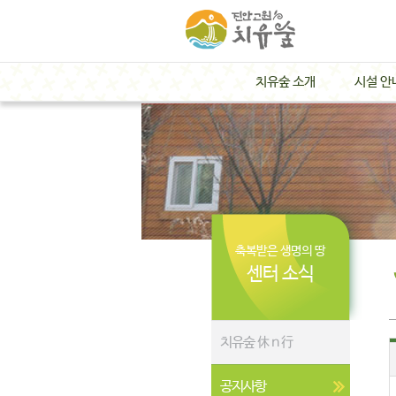
치유숲 소개
시설 안
축복받은 생명의 땅
센터 소식
치유숲 休 n 行
공지사항