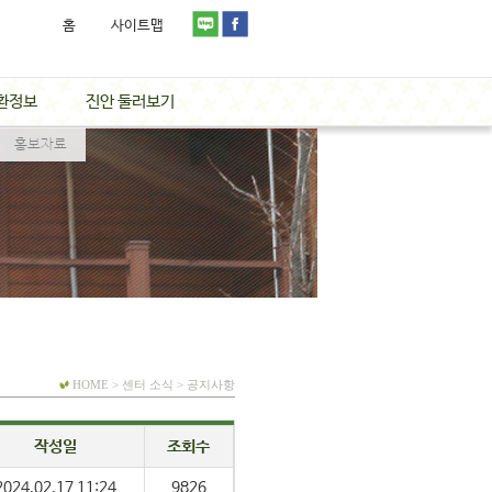
홈
사이트맵
환정보
진안 둘러보기
홍보자료
HOME > 센터 소식 > 공지사항
작성일
조회수
2024.02.17 11:24
9826