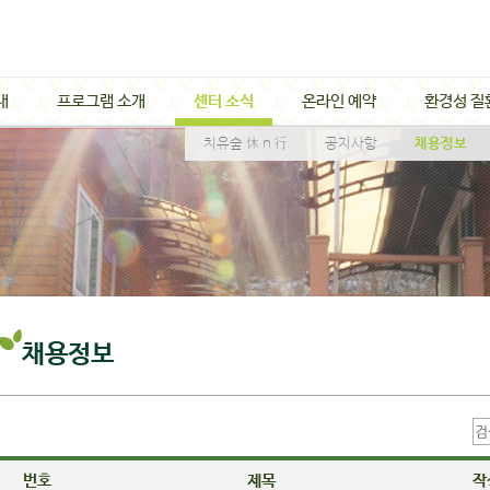
내
프로그램 소개
센터 소식
온라인 예약
환경성 질
치유숲 休 n 行
공지사항
채용정보
채용정보
번호
제목
작