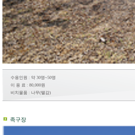
수용인원
: 약 30명~50명
이 용 료
: 80,000원
비치물품 : 나무(땔감)
족구장